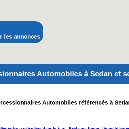
Poitou-Charentes
Provence-Alpes-Cote-d'Azur(p
Rhone-Alpes
r les annonces
ionnaires Automobiles à Sedan et se
oncessionnaires Automobiles référencés à Seda
ier entre particuliers dans le Var
-
Bretagne Immo, l'immobilier en