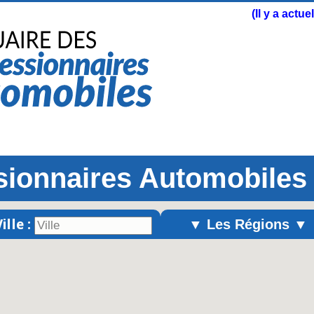
(Il y a actu
ionnaires Automobiles
ille :
▼ Les Régions ▼
Alsace
Aquitaine
Auvergne
Basse-Normandie