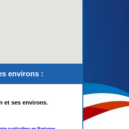
aca)
s environs :
n et ses environs.
tre particuliers en Bretagne
-