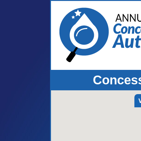
Concess
V