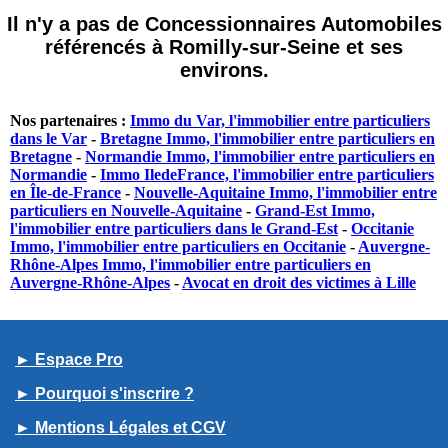
Il n'y a pas de Concessionnaires Automobiles
référencés à Romilly-sur-Seine et ses
environs.
Nos partenaires :
Immo du Var, l'immobilier entre particuliers
dans le Var
-
Bretagne Immo, l'immobilier entre particuliers en
Bretagne
-
Normandie Immo, l'immobilier entre particuliers en
Normandie
-
Immo IledeFrance, l'immobilier entre particuliers
en Île-de-France
-
Nouvelle-Aquitaine Immo, l'immobilier entre
particuliers en Nouvelle-Aquitaine
-
Grand-Est Immo,
l'immobilier entre particuliers dans le Grand-Est
-
Occitanie
Immo, l'immobilier entre particuliers en Occitanie
-
Auvergne-
Rhône-Alpes Immo, l'immobilier entre particuliers en
Auvergne-Rhône-Alpes
-
Avocat en droit des victimes à Lille
► Espace Pro
► Pourquoi s'inscrire ?
► Mentions Légales et CGV