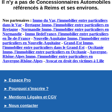
Il n'y a pas de Concessionnaires Automobiles
référencés à Reims et ses environs.
Nos partenaires :
Immo du Var, l'immobilier entre particuliers
dans le Var
-
Bretagne Immo, l'immobilier entre particuliers en
Bretagne
-
Normandie Immo, l'immobilier entre particuliers en
Normandie
-
Immo IledeFrance, l'immobilier entre particuliers
en Île-de-France
-
Nouvelle-Aquitaine Immo, l'immobilier entre
particuliers en Nouvelle-Aquitaine
-
Grand-Est Immo,
l'immobilier entre particuliers dans le Grand-Est
-
Occitanie
Immo, l'immobilier entre particuliers en Occitanie
-
Auvergne-
Rhône-Alpes Immo, l'immobilier entre particuliers en
Auvergne-Rhône-Alpes
-
Avocat en droit des victimes à Lille
► Espace Pro
► Pourquoi s'inscrire ?
► Mentions Légales et CGV
► Nous contacter