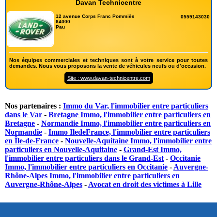
Davan Technicentre
12 avenue Corps Franc Pommiès
0559143030
64000
Pau
Nos équipes commerciales et techniques sont à votre service pour toutes
demandes. Nous vous proposons la vente de véhicules neufs ou d'occasion.
Site : www.davan-technicentre.com
Nos partenaires :
Immo du Var, l'immobilier entre particuliers
dans le Var
-
Bretagne Immo, l'immobilier entre particuliers en
Bretagne
-
Normandie Immo, l'immobilier entre particuliers en
Normandie
-
Immo IledeFrance, l'immobilier entre particuliers
en Île-de-France
-
Nouvelle-Aquitaine Immo, l'immobilier entre
particuliers en Nouvelle-Aquitaine
-
Grand-Est Immo,
l'immobilier entre particuliers dans le Grand-Est
-
Occitanie
Immo, l'immobilier entre particuliers en Occitanie
-
Auvergne-
Rhône-Alpes Immo, l'immobilier entre particuliers en
Auvergne-Rhône-Alpes
-
Avocat en droit des victimes à Lille