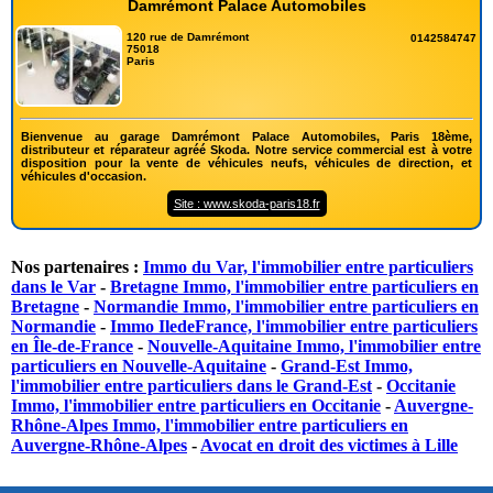
Damrémont Palace Automobiles
120 rue de Damrémont
0142584747
75018
Paris
Bienvenue au garage Damrémont Palace Automobiles, Paris 18ème,
distributeur et réparateur agréé Skoda. Notre service commercial est à votre
disposition pour la vente de véhicules neufs, véhicules de direction, et
véhicules d'occasion.
Site : www.skoda-paris18.fr
Nos partenaires :
Immo du Var, l'immobilier entre particuliers
dans le Var
-
Bretagne Immo, l'immobilier entre particuliers en
Bretagne
-
Normandie Immo, l'immobilier entre particuliers en
Normandie
-
Immo IledeFrance, l'immobilier entre particuliers
en Île-de-France
-
Nouvelle-Aquitaine Immo, l'immobilier entre
particuliers en Nouvelle-Aquitaine
-
Grand-Est Immo,
l'immobilier entre particuliers dans le Grand-Est
-
Occitanie
Immo, l'immobilier entre particuliers en Occitanie
-
Auvergne-
Rhône-Alpes Immo, l'immobilier entre particuliers en
Auvergne-Rhône-Alpes
-
Avocat en droit des victimes à Lille