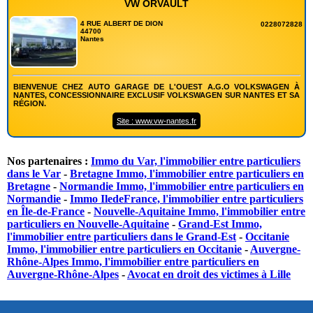
VW ORVAULT
4 RUE ALBERT DE DION
0228072828
44700
Nantes
BIENVENUE CHEZ AUTO GARAGE DE L'OUEST A.G.O VOLKSWAGEN À
NANTES, CONCESSIONNAIRE EXCLUSIF VOLKSWAGEN SUR NANTES ET SA
RÉGION.
Site : www.vw-nantes.fr
Nos partenaires :
Immo du Var, l'immobilier entre particuliers
dans le Var
-
Bretagne Immo, l'immobilier entre particuliers en
Bretagne
-
Normandie Immo, l'immobilier entre particuliers en
Normandie
-
Immo IledeFrance, l'immobilier entre particuliers
en Île-de-France
-
Nouvelle-Aquitaine Immo, l'immobilier entre
particuliers en Nouvelle-Aquitaine
-
Grand-Est Immo,
l'immobilier entre particuliers dans le Grand-Est
-
Occitanie
Immo, l'immobilier entre particuliers en Occitanie
-
Auvergne-
Rhône-Alpes Immo, l'immobilier entre particuliers en
Auvergne-Rhône-Alpes
-
Avocat en droit des victimes à Lille