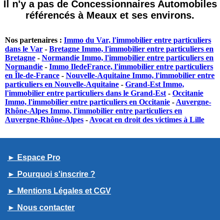
Il n'y a pas de Concessionnaires Automobiles
référencés à Meaux et ses environs.
Nos partenaires :
Immo du Var, l'immobilier entre particuliers
dans le Var
-
Bretagne Immo, l'immobilier entre particuliers en
Bretagne
-
Normandie Immo, l'immobilier entre particuliers en
Normandie
-
Immo IledeFrance, l'immobilier entre particuliers
en Île-de-France
-
Nouvelle-Aquitaine Immo, l'immobilier entre
particuliers en Nouvelle-Aquitaine
-
Grand-Est Immo,
l'immobilier entre particuliers dans le Grand-Est
-
Occitanie
Immo, l'immobilier entre particuliers en Occitanie
-
Auvergne-
Rhône-Alpes Immo, l'immobilier entre particuliers en
Auvergne-Rhône-Alpes
-
Avocat en droit des victimes à Lille
► Espace Pro
► Pourquoi s'inscrire ?
► Mentions Légales et CGV
► Nous contacter