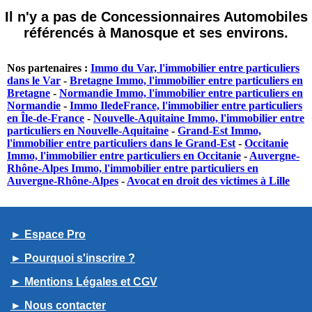
Il n'y a pas de Concessionnaires Automobiles
référencés à Manosque et ses environs.
Nos partenaires :
Immo du Var, l'immobilier entre particuliers
dans le Var
-
Bretagne Immo, l'immobilier entre particuliers en
Bretagne
-
Normandie Immo, l'immobilier entre particuliers en
Normandie
-
Immo IledeFrance, l'immobilier entre particuliers
en Île-de-France
-
Nouvelle-Aquitaine Immo, l'immobilier entre
particuliers en Nouvelle-Aquitaine
-
Grand-Est Immo,
l'immobilier entre particuliers dans le Grand-Est
-
Occitanie
Immo, l'immobilier entre particuliers en Occitanie
-
Auvergne-
Rhône-Alpes Immo, l'immobilier entre particuliers en
Auvergne-Rhône-Alpes
-
Avocat en droit des victimes à Lille
► Espace Pro
► Pourquoi s'inscrire ?
► Mentions Légales et CGV
► Nous contacter