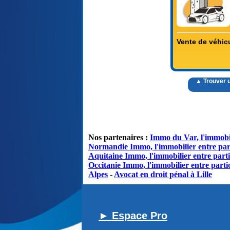
Vente de véhic
▲ Trouver 
Nos partenaires :
Immo du Var, l'immobil
Normandie Immo, l'immobilier entre par
Aquitaine Immo, l'immobilier entre parti
Occitanie Immo, l'immobilier entre partic
Alpes
-
Avocat en droit pénal à Lille
► Espace Pro