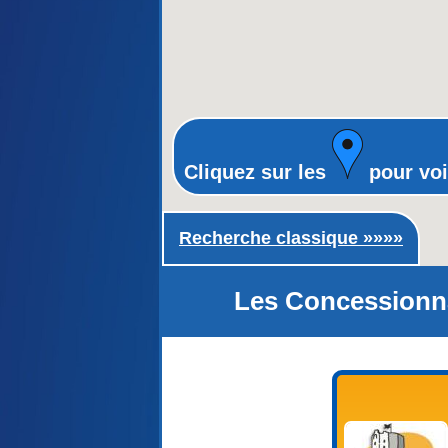
Cliquez sur les
pour voi
Recherche classique ►
Recherche classique »»»»
Les Concessionna