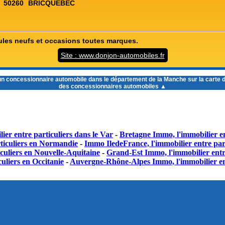
50260
BRICQUEBEC
ules neufs et occasions toutes marques.
Site : www.donjon-automobiles.fr
un
concessionnaire automobile dans le département de la Manche
sur la carte 
des concessionnaires automobiles ▲
ier entre particuliers dans le Var
-
Bretagne Immo, l'immobilier en
ticuliers en Normandie
-
Immo IledeFrance, l'immobilier entre part
culiers en Nouvelle-Aquitaine
-
Grand-Est Immo, l'immobilier entr
uliers en Occitanie
-
Auvergne-Rhône-Alpes Immo, l'immobilier en