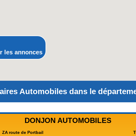
Picardie
Poitou-Charentes
Provence-Alpes-Cote-d'Azur(p
Rhone-Alpes
r les annonces
ires Automobiles dans le départeme
DONJON AUTOMOBILES
ZA route de Portbail
T