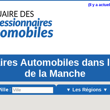
(Il y a actu
res Automobiles dans 
de la Manche
ille :
▼ Les Régions ▼
Alsace
Aquitaine