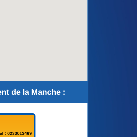
aca)
nt de la Manche :
el : 0233013469