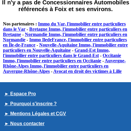
Il n'y a pas de Concessionnaires Automobiles
référencés à Foix et ses environs.
Nos partenaires :
Immo du Var, l'immobilier entre particuliers
dans le Var
-
Bretagne Immo, l'immobilier entre particuliers en
Bretagne
-
Normandie Immo, l'immobilier entre particuliers en
Normandie
-
Immo IledeFrance, l'immobilier entre particuliers
en Île-de-France
-
Nouvelle-Aquitaine Immo, l'immobilier entre
particuliers en Nouvelle-Aquitaine
-
Grand-Est Immo,
l'immobilier entre particuliers dans le Grand-Est
-
Occitanie
Immo, l'immobilier entre particuliers en Occitanie
-
Auvergne-
Rhône-Alpes Immo, l'immobilier entre particuliers en
Auvergne-Rhône-Alpes
-
Avocat en droit des victimes à Lille
► Espace Pro
► Pourquoi s'inscrire ?
► Mentions Légales et CGV
► Nous contacter