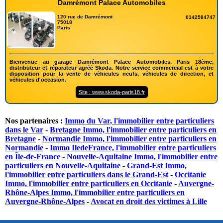
Damrémont Palace Automobiles
120 rue de Damrémont
0142584747
75018
Paris
Bienvenue au garage Damrémont Palace Automobiles, Paris 18ème,
distributeur et réparateur agréé Skoda. Notre service commercial est à votre
disposition pour la vente de véhicules neufs, véhicules de direction, et
véhicules d'occasion.
Site : www.skoda-paris18.fr
Nos partenaires :
Immo du Var, l'immobilier entre particuliers
dans le Var
-
Bretagne Immo, l'immobilier entre particuliers en
Bretagne
-
Normandie Immo, l'immobilier entre particuliers en
Normandie
-
Immo IledeFrance, l'immobilier entre particuliers
en Île-de-France
-
Nouvelle-Aquitaine Immo, l'immobilier entre
particuliers en Nouvelle-Aquitaine
-
Grand-Est Immo,
l'immobilier entre particuliers dans le Grand-Est
-
Occitanie
Immo, l'immobilier entre particuliers en Occitanie
-
Auvergne-
Rhône-Alpes Immo, l'immobilier entre particuliers en
Auvergne-Rhône-Alpes
-
Avocat en droit des victimes à Lille