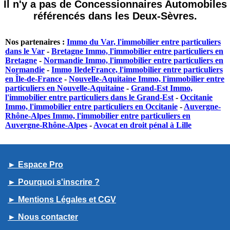
Il n'y a pas de Concessionnaires Automobiles
référencés dans les Deux-Sèvres.
Nos partenaires :
Immo du Var, l'immobilier entre particuliers
dans le Var
-
Bretagne Immo, l'immobilier entre particuliers en
Bretagne
-
Normandie Immo, l'immobilier entre particuliers en
Normandie
-
Immo IledeFrance, l'immobilier entre particuliers
en Île-de-France
-
Nouvelle-Aquitaine Immo, l'immobilier entre
particuliers en Nouvelle-Aquitaine
-
Grand-Est Immo,
l'immobilier entre particuliers dans le Grand-Est
-
Occitanie
Immo, l'immobilier entre particuliers en Occitanie
-
Auvergne-
Rhône-Alpes Immo, l'immobilier entre particuliers en
Auvergne-Rhône-Alpes
-
Avocat en droit pénal à Lille
► Espace Pro
► Pourquoi s'inscrire ?
► Mentions Légales et CGV
► Nous contacter