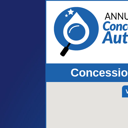
Concessio
V