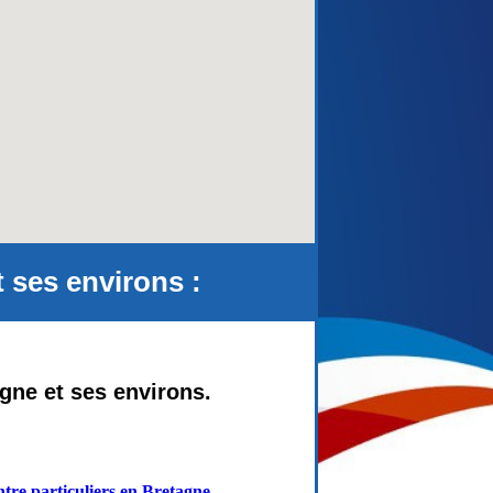
aca)
ses environs :
gne et ses environs.
tre particuliers en Bretagne
-