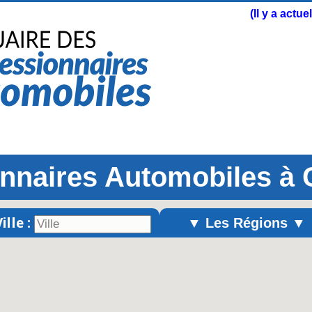
(Il y a actu
nnaires Automobiles à
ille :
▼ Les Régions ▼
Alsace
Aquitaine
Auvergne
Basse-Normandie