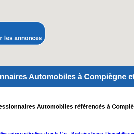
Poitou-Charentes
Provence-Alpes-Cote-d'Azur(p
Rhone-Alpes
r les annonces
nnaires Automobiles à Compiègne et 
cessionnaires Automobiles référencés à Compiè
ier entre particuliers dans le Var
-
Bretagne Immo, l'immobilier en