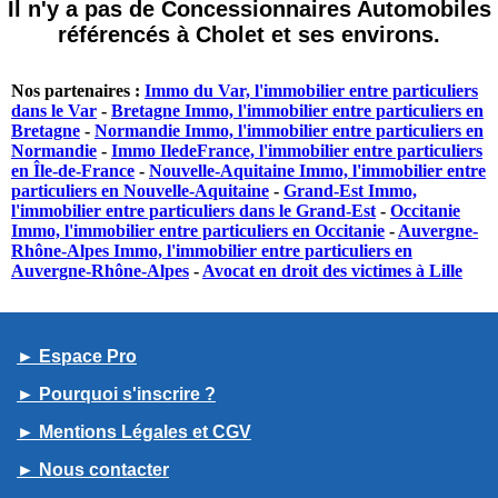
Il n'y a pas de Concessionnaires Automobiles
référencés à Cholet et ses environs.
Nos partenaires :
Immo du Var, l'immobilier entre particuliers
dans le Var
-
Bretagne Immo, l'immobilier entre particuliers en
Bretagne
-
Normandie Immo, l'immobilier entre particuliers en
Normandie
-
Immo IledeFrance, l'immobilier entre particuliers
en Île-de-France
-
Nouvelle-Aquitaine Immo, l'immobilier entre
particuliers en Nouvelle-Aquitaine
-
Grand-Est Immo,
l'immobilier entre particuliers dans le Grand-Est
-
Occitanie
Immo, l'immobilier entre particuliers en Occitanie
-
Auvergne-
Rhône-Alpes Immo, l'immobilier entre particuliers en
Auvergne-Rhône-Alpes
-
Avocat en droit des victimes à Lille
► Espace Pro
► Pourquoi s'inscrire ?
► Mentions Légales et CGV
► Nous contacter