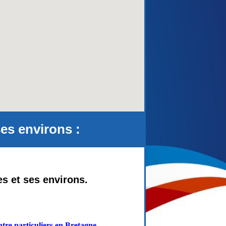
aca)
es environs :
s et ses environs.
tre particuliers en Bretagne
-