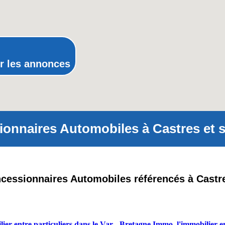
Poitou-Charentes
Provence-Alpes-Cote-d'Azur(p
Rhone-Alpes
r les annonces
onnaires Automobiles à Castres et s
oncessionnaires Automobiles référencés à Castre
ier entre particuliers dans le Var
-
Bretagne Immo, l'immobilier en