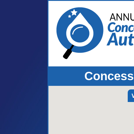
Concessi
V