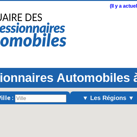
(Il y a actu
onnaires Automobiles 
ille :
▼ Les Régions ▼
Alsace
Aquitaine
Auvergne
Basse-Normandie