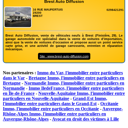
Brest Auto Diffusion
16 RUE MAUPERTUIS
0298421291
29200
BREST
Brest Auto Diffusion, vente de véhicules neufs à Brest (Finistère, 29). Le
garage automobile est spécialisé dans la vente de voitures d'importation,
ainsi que la vente de voitures d'occasion et propose aussi un point service
carte grise, et une activité de garage carrosserie, entretien et réparation
mécanique.
Site : www.brest-auto-diffusion.com
Nos partenaires :
Immo du Var, l'immobilier entre particuliers
dans le Var
-
Bretagne Immo, l'immobilier entre particuliers en
Bretagne
-
Normandie Immo, l'immobilier entre particuliers en
Normandie
-
Immo IledeFrance, l'immobilier entre particuliers
en Île-de-France
-
Nouvelle-Aquitaine Immo, l'immobilier entre
particuliers en Nouvelle-Aquitaine
-
Grand-Est Immo,
l'immobilier entre particuliers dans le Grand-Est
-
Occitanie
Immo, l'immobilier entre particuliers en Occitanie
-
Auvergne-
Rhône-Alpes Immo, l'immobilier entre particuliers en
Auvergne-Rhône-Alpes
-
Avocat en droit des victimes à Lille