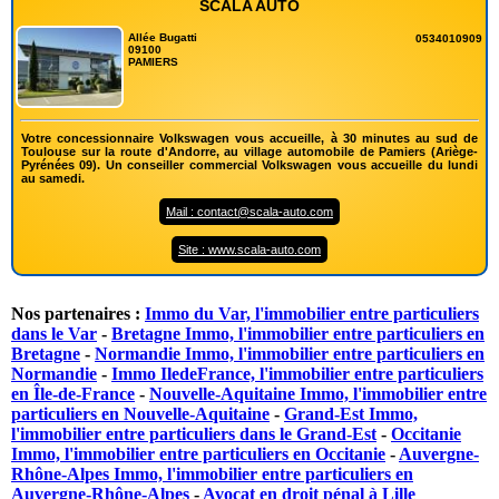
SCALA AUTO
Allée Bugatti
0534010909
09100
PAMIERS
Votre concessionnaire Volkswagen vous accueille, à 30 minutes au sud de
Toulouse sur la route d'Andorre, au village automobile de Pamiers (Ariège-
Pyrénées 09). Un conseiller commercial Volkswagen vous accueille du lundi
au samedi.
Mail : contact@scala-auto.com
Site : www.scala-auto.com
Nos partenaires :
Immo du Var, l'immobilier entre particuliers
dans le Var
-
Bretagne Immo, l'immobilier entre particuliers en
Bretagne
-
Normandie Immo, l'immobilier entre particuliers en
Normandie
-
Immo IledeFrance, l'immobilier entre particuliers
en Île-de-France
-
Nouvelle-Aquitaine Immo, l'immobilier entre
particuliers en Nouvelle-Aquitaine
-
Grand-Est Immo,
l'immobilier entre particuliers dans le Grand-Est
-
Occitanie
Immo, l'immobilier entre particuliers en Occitanie
-
Auvergne-
Rhône-Alpes Immo, l'immobilier entre particuliers en
Auvergne-Rhône-Alpes
-
Avocat en droit pénal à Lille