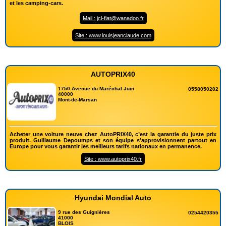
et les camping-cars.
Mail : jcl-fiat@wanadoo.fr
Site : www.louisjeanclaude.com
AUTOPRIX40
1750 Avenue du Maréchal Juin
0558050202
40000
Mont-de-Marsan
Acheter une voiture neuve chez AutoPRIX40, c’est la garantie du juste prix
produit. Guillaume Depoumps et son équipe s’approvisionnent partout en
Europe pour vous garantir les meilleurs tarifs nationaux en permanence.
Site : www.autoprix40.fr
Hyundai Mondial Auto
9 rue des Guignières
0254420355
41000
BLOIS