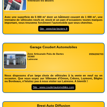
Villeneuve lès Béziers
Avec une superficie de 5 000 m² dont un bâtiment couvert de 1 000 m², une
trentaine de véhicules neufs en stock et un parc d'occasions toutes marques
important, vous trouverez forcément l'automobile que vous cherchez.
Site : www.kia-beziers.fr
Garage Coudert Automobiles
Zone Artisanale Palu de Dartes
0556206703
33360
Latresne
Nous disposons d'un large choix de véhicules à la vente en neuf ou en
occasion. Que vous soyez sur Villenave d'Ornon, Créons, Lormont, Bègles
ou Bordeaux, n'hésitez pas à nous visiter sur Latresne. A bientôt !
Site : www.coudertautomobiles.com
Brest Auto Diffusion