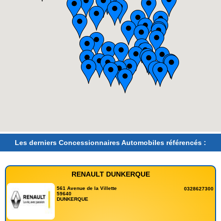
Les derniers Concessionnaires Automobiles référencés :
RENAULT DUNKERQUE
561 Avenue de la Villette
0328627300
59640
DUNKERQUE