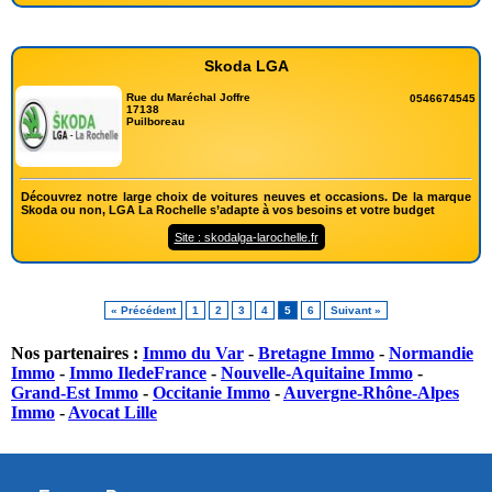
Skoda LGA
Rue du Maréchal Joffre
0546674545
17138
Puilboreau
Découvrez notre large choix de voitures neuves et occasions. De la marque
Skoda ou non, LGA La Rochelle s’adapte à vos besoins et votre budget
Site : skodalga-larochelle.fr
« Précédent
1
2
3
4
5
6
Suivant »
Nos partenaires :
Immo du Var
-
Bretagne Immo
-
Normandie
Immo
-
Immo IledeFrance
-
Nouvelle-Aquitaine Immo
-
Grand-Est Immo
-
Occitanie Immo
-
Auvergne-Rhône-Alpes
Immo
-
Avocat Lille