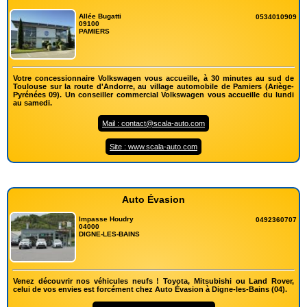
Allée Bugatti
0534010909
09100
PAMIERS
Votre concessionnaire Volkswagen vous accueille, à 30 minutes au sud de
Toulouse sur la route d'Andorre, au village automobile de Pamiers (Ariège-
Pyrénées 09). Un conseiller commercial Volkswagen vous accueille du lundi
au samedi.
Mail : contact@scala-auto.com
Site : www.scala-auto.com
Auto Évasion
Impasse Houdry
0492360707
04000
DIGNE-LES-BAINS
Venez découvrir nos véhicules neufs ! Toyota, Mitsubishi ou Land Rover,
celui de vos envies est forcément chez Auto Évasion à Digne-les-Bains (04).