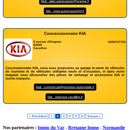
Mail : alain.autoevasion@orange.fr
Site : www.autoevasion04.fr
Concessionnaire KIA
8 avenue d'Avignon
0490767700
84300
Cavaillon
Concessionnaire KIA, nous vous proposons au garage la vente de véhicules
de tourisme et de véhicules utilitaires neufs et d'occasion, et dans notre
magasin vous découvrirez des pièces de rechange et accessoires KIA et
toutes marques.
Mail : commercial@premium-automobile.fr
Site : www.kia-cavaillon.fr
« Précédent
1
2
3
4
5
6
Suivant »
Nos partenaires :
Immo du Var
-
Bretagne Immo
-
Normandie