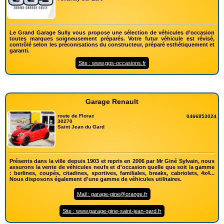
Le Grand Garage Sully vous propose une sélection de véhicules d’occasion
toutes marques soigneusement préparés. Votre futur véhicule est révisé,
contrôlé selon les préconisations du constructeur, préparé esthétiquement et
garanti.
Site : www.ggs-occasions.fr
Garage Renault
route de Florac
0466853024
30270
Saint Jean du Gard
Présents dans la ville depuis 1903 et repris en 2006 par Mr Giné Sylvain, nous
assurons la vente de véhicules neufs et d'occasion quelle que soit la gamme
: berlines, coupés, citadines, sportives, familiales, breaks, cabriolets, 4x4...
Nous disposons également d'une gamme de véhicules utilitaires.
Mail : garage-gine@orange.fr
Site : www.garage-gine-saint-jean-gard.fr