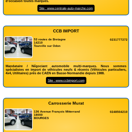
d'occasion toutes marques.
Site : www.centrale-auto-marche.com
CCB IMPORT
53 routes de Bretagne
0231777272
14210
Tourville sur Odon
Mandataire / Négociant automobile multi-marques. Nous sommes
spécialistes en import de véhicules neufs & récents (Véhicules particuliers,
4x4, Utilitaires) près de CAEN en Basse-Normandie depuis 1988.
Site : www.ccbimport.com
Carrosserie Murat
136 Avenue François Mitterrand
0248504210
18000
BOURGES