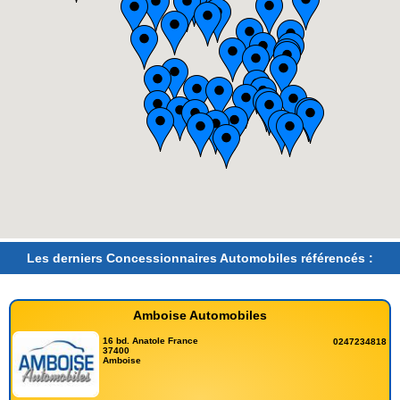
Les derniers Concessionnaires Automobiles référencés :
Amboise Automobiles
16 bd. Anatole France
0247234818
37400
Amboise